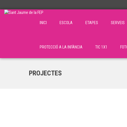
INICI
ESCOLA
ETAPES
SERVEIS
PROTECCIÓ A LA INFÀNCIA
TIC 1X1
FOT
PROJECTES