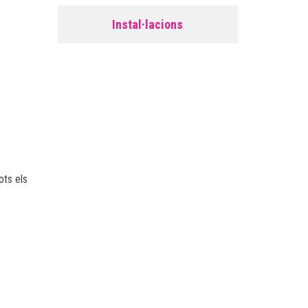
Instal·lacions
ots els