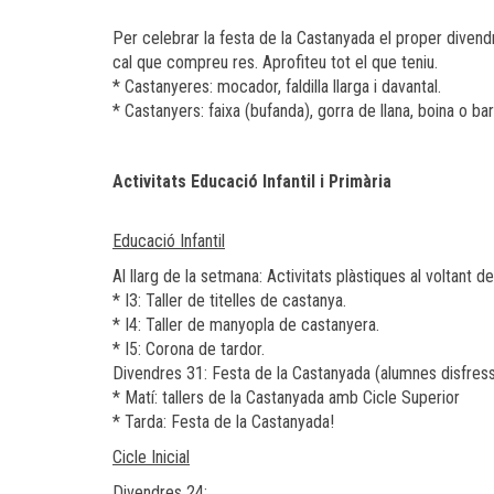
Per celebrar la festa de la Castanyada el proper divend
cal que compreu res. Aprofiteu tot el que teniu.
* Castanyeres: mocador, faldilla llarga i davantal.
* Castanyers: faixa (bufanda), gorra de llana, boina o ba
Activitats Educació Infantil i Primària
Educació Infantil
Al llarg de la setmana: Activitats plàstiques al voltant d
* I3: Taller de titelles de castanya.
* I4: Taller de manyopla de castanyera.
* I5: Corona de tardor.
Divendres 31: Festa de la Castanyada (alumnes disfress
* Matí: tallers de la Castanyada amb Cicle Superior
* Tarda: Festa de la Castanyada!
Cicle Inicial
Divendres 24: