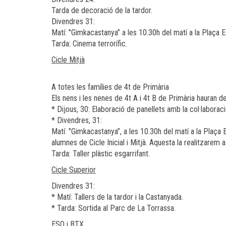
Tarda de decoració de la tardor.
Divendres 31:
Matí: "Gimkacastanya” a les 10.30h del matí a la Plaça 
Tarda: Cinema terrorífic.
Cicle Mitjà
A totes les famílies de 4t de Primària
Els nens i les nenes de 4t A i 4t B de Primària hauran d
* Dijous, 30: Elaboració de panellets amb la col·laboraci
* Divendres, 31:
Matí: "Gimkacastanya”, a les 10.30h del matí a la Plaça
alumnes de Cicle Inicial i Mitjà. Aquesta la realitzarem a
Tarda: Taller plàstic esgarrifant.
Cicle Superior
Divendres 31:
* Matí: Tallers de la tardor i la Castanyada.
* Tarda: Sortida al Parc de La Torrassa.
ESO i BTX