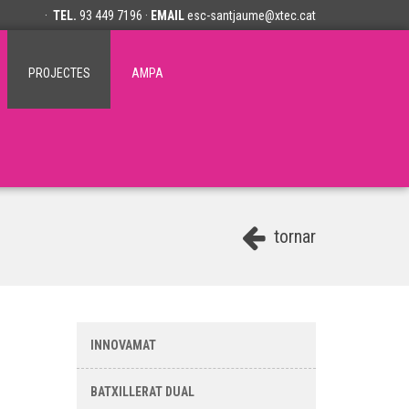
·
TEL.
93 449 7196 ·
EMAIL
esc-santjaume@xtec.cat
PROJECTES
AMPA
tornar
INNOVAMAT
BATXILLERAT DUAL