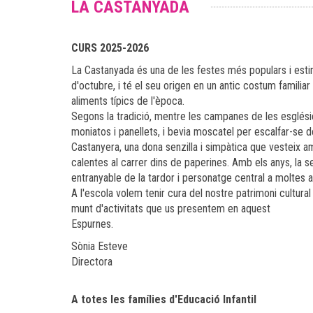
LA CASTANYADA
CURS 2025-2026
La Castanyada és una de les festes més populars i estima
d'octubre, i té el seu origen en un antic costum familiar 
aliments típics de l'època.
Segons la tradició, mentre les campanes de les esglési
moniatos i panellets, i bevia moscatel per escalfar-se 
Castanyera, una dona senzilla i simpàtica que vesteix am
calentes al carrer dins de paperines. Amb els anys, la s
entranyable de la tardor i personatge central a moltes a
A l'escola volem tenir cura del nostre patrimoni cultura
munt d'activitats que us presentem en aquest
Espurnes.
Sònia Esteve
Directora
A totes les famílies d'Educació Infantil