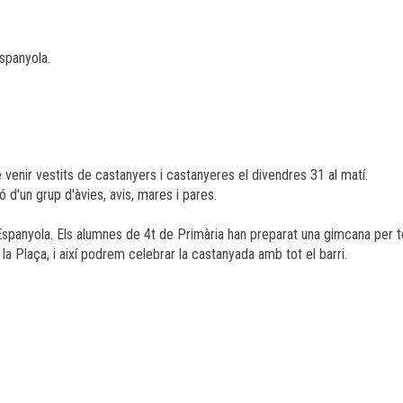
Espanyola.
e venir vestits de castanyers i castanyeres el divendres 31 al matí.
ó d'un grup d'àvies, avis, mares i pares.
 Espanyola. Els alumnes de 4t de Primària han preparat una gimcana per t
 la Plaça, i així podrem celebrar la castanyada amb tot el barri.