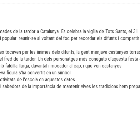
des de la tardor a Catalunya. Es celebra la vigília de Tots Sants, el 31
i popular: reunir-se al voltant del foc per recordar els difunts i compartir
es tocaven per les ànimes dels difunts, la gent menjava castanyes torra
del fred de la tardor. Un dels personatges més coneguts d'aquesta festa 
b faldilla llarga, davantal i mocador al cap, i que ven castanyes
eva figura s'ha convertit en un símbol
ctivitats de l'escola en aquestes dates.
l i sabedors de la importància de mantenir vives les tradicions hem prepa