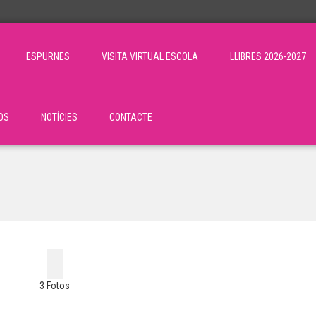
ESPURNES
VISITA VIRTUAL ESCOLA
LLIBRES 2026-2027
OS
NOTÍCIES
CONTACTE
3 Fotos