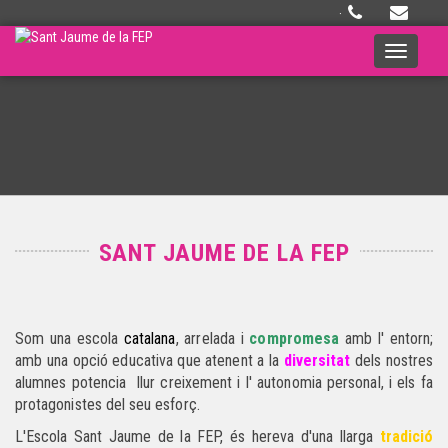
·
Toggle
navigati
SANT JAUME DE LA FEP
Som una escola
catalana
, arrelada i
compromesa
amb l' entorn;
amb una opció educativa que atenent a la
diversitat
dels nostres
alumnes potencia llur creixement i l' autonomia personal, i els fa
protagonistes del seu esforç.
L'Escola Sant Jaume de la FEP, és hereva d'una llarga
tradició