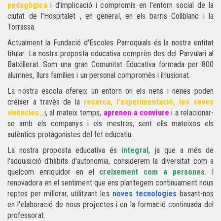
pedagògica
i d'implicació i compromís en l'entorn social de la
ciutat de l'Hospitalet , en general, en els barris Collblanc i la
Torrassa.
Actualment la Fundació d'Escoles Parroquials és la nostra entitat
titular. La nostra proposta educativa comprèn des del Parvulari al
Batxillerat. Som una gran Comunitat Educativa formada per 800
alumnes, llurs famílies i un personal compromès i il·lusionat.
La nostra escola ofereix un entorn on els nens i nenes poden
créixer a través de la
recerca, l'experimentació, les seves
vivències.
..i, al mateix temps,
aprenen a conviure
i a relacionar-
se amb els companys i els mestres, sent ells mateixos els
autèntics protagonistes del fet educatiu.
La nostra proposta educativa és
integral
, ja que a més de
l'adquisició d'hàbits d'autonomia, considerem la diversitat com a
quelcom enriquidor en el
creixement com a persones
. I
renovadora en el sentiment que ens plantegem continuament nous
reptes per millorar, utilitzant les
noves tecnologies
basant-nos
en l'elaboració de nous projectes i en la formació continuada del
professorat.