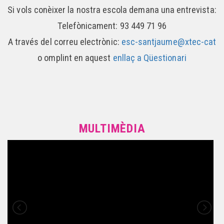
Si vols conèixer la nostra escola demana una entrevista:
Telefònicament: 93 449 71 96
A través del correu electrònic:
esc-santjaume@xtec-cat
o omplint en aquest
enllaç a Qüestionari
MULTIMÈDIA