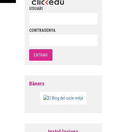
USUARI
CONTRASENYA
Bàners
Instal·lacions