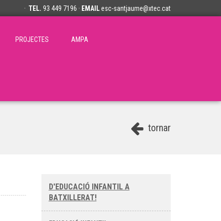
·
TEL.
93 449 7196 ·
EMAIL
esc-santjaume@xtec.cat
PROJECTES
AMPA
tornar
D'EDUCACIÓ INFANTIL A
BATXILLERAT!