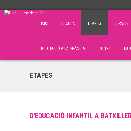
INICI
ESCOLA
ETAPES
SERVEIS
PROTECCIÓ A LA INFÀNCIA
TIC 1X1
FOT
ETAPES
D'EDUCACIÓ INFANTIL A BATXILLE