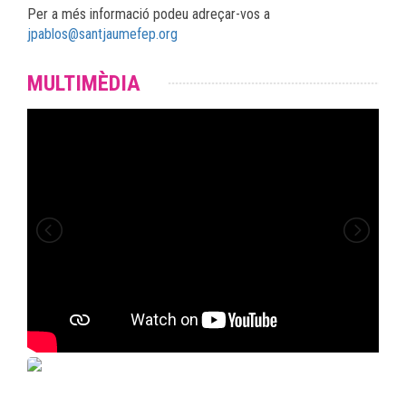
Per a més informació podeu adreçar-vos a
jpablos@santjaumefep.org
MULTIMÈDIA