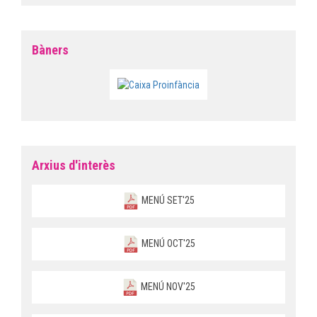
Bàners
Arxius d'interès
MENÚ SET'25
MENÚ OCT'25
MENÚ NOV'25