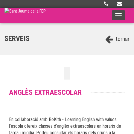
·
Toggle
navigati
SERVEIS
tornar
ANGLÈS EXTRAESCOLAR
En col·laboració amb BeKith - Learning English with values
l'escola ofereix classes d'anglès extraescolars en horaris de
tarda i migdia. Podeu consultar els horaris dels grups a la