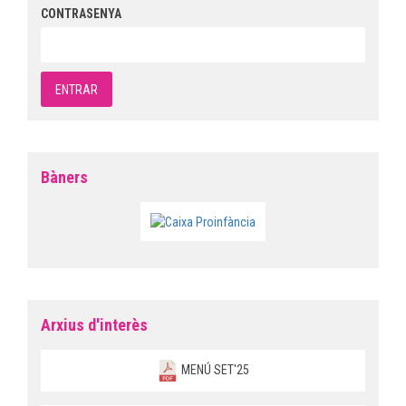
CONTRASENYA
Bàners
Arxius d'interès
MENÚ SET'25