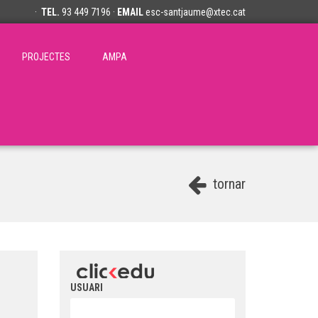
·
TEL.
93 449 7196 ·
EMAIL
esc-santjaume@xtec.cat
PROJECTES
AMPA
tornar
USUARI